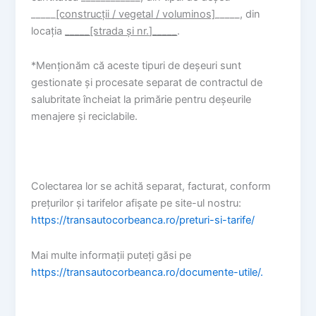
_____
[construcții / vegetal / voluminos]
_____, din
locația
_____[strada și nr.
]_____
.
*Menționăm că aceste tipuri de deșeuri sunt
gestionate și procesate separat de contractul de
salubritate încheiat la primărie pentru deșeurile
menajere și reciclabile.
Colectarea lor se achită separat, facturat, conform
prețurilor și tarifelor afișate pe site-ul nostru:
https://transautocorbeanca.ro/preturi-si-tarife/
Mai multe informații puteți găsi pe
https://transautocorbeanca.ro/documente-ut
ile/
.