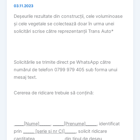
03.11.2023
Deșeurile rezultate din construcții, cele voluminoase
și cele vegetale se colectează doar în urma unei
solicitări scrise către reprezentanții Trans Auto*
Solicitările se trimite direct pe WhatsApp către
numărul de telefon 0799 979 405 sub forma unui
mesaj text.
Cererea de ridicare trebuie să conțină:
____[Nume]_____
,
_____[Prenume]_____
, identificat
prin
_____ [serie și nr CI]_____
, solicit ridicare
cantitatea ____________, din tipul de deșeu