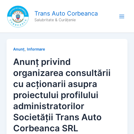
Skip
to
Trans Auto Corbeanca
content
Salubritate & Curățenie
,
Anunț
Informare
Anunț privind
organizarea consultării
cu acționarii asupra
proiectului profilului
administratorilor
Societății Trans Auto
Corbeanca SRL