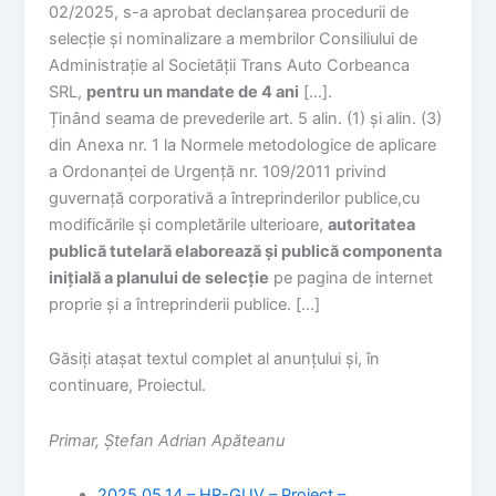
02/2025, s-a aprobat declanșarea procedurii de
selecție și nominalizare a membrilor Consiliului de
Administrație al Societății Trans Auto Corbeanca
SRL,
pentru un mandate de 4 ani
[…].
Ținând seama de prevederile art. 5 alin. (1) și alin. (3)
din Anexa nr. 1 la Normele metodologice de aplicare
a Ordonanței de Urgență nr. 109/2011 privind
guvernață corporativă a întreprinderilor publice,cu
modificările și completările ulterioare,
autoritatea
publică tutelară elaborează și publică componenta
inițială a planului de selecție
pe pagina de internet
proprie și a întreprinderii publice. […]
Găsiți atașat textul complet al anunțului și, în
continuare, Proiectul.
Primar, Ștefan Adrian Apăteanu
2025.05.14 – HR-GUV – Proiect –