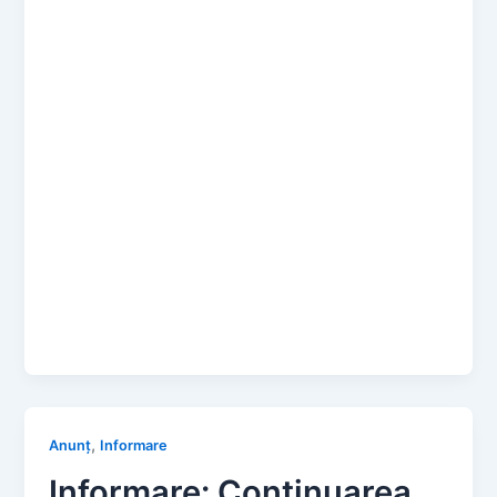
,
Anunț
Informare
Informare: Continuarea