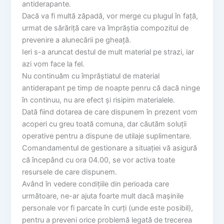
antiderapante.
Dacă va fi multă zăpadă, vor merge cu plugul în față,
urmat de sărăriță care va împrăștia compozitul de
prevenire a alunecării pe gheață.
Ieri s-a aruncat destul de mult material pe strazi, iar
azi vom face la fel.
Nu continuăm cu împrăștiatul de material
antiderapant pe timp de noapte penru că dacă ninge
în continuu, nu are efect și risipim materialele.
Dată fiind dotarea de care dispunem în prezent vom
acoperi cu greu toată comuna, dar căutăm soluții
operative pentru a dispune de utilaje suplimentare.
Comandamentul de gestionare a situației vă asigură
că începând cu ora 04.00, se vor activa toate
resursele de care dispunem.
Având în vedere condițiile din perioada care
următoare, ne-ar ajuta foarte mult dacă mașinile
personale vor fi parcate în curți (unde este posibil),
pentru a preveni orice problemă legată de trecerea